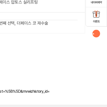
페이스 압토스 실리프팅
네이버예약
이벤트
번째 선택, 더페이스 코 재수술
st=%5B%5D&mvwizhistory_id=