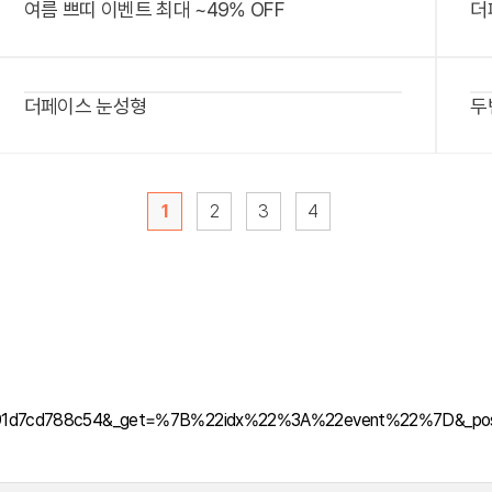
여름 쁘띠 이벤트 최대 ~49% OFF
더
더페이스 눈성형
두
1
2
3
4
mn_691d7cd788c54&_get=%7B%22idx%22%3A%22event%22%7D&_po