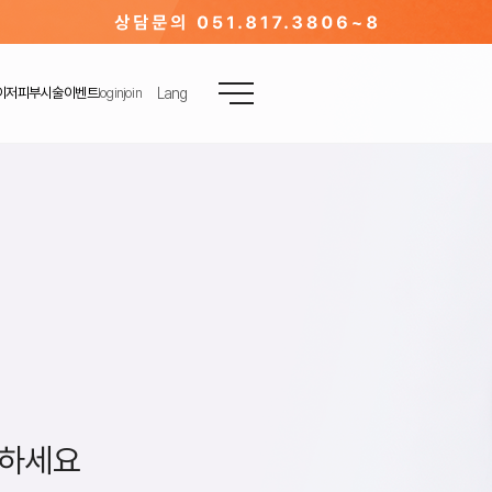
JP
이저
피부시술
이벤트
login
join
Lang
CN
TW
EN
인하세요