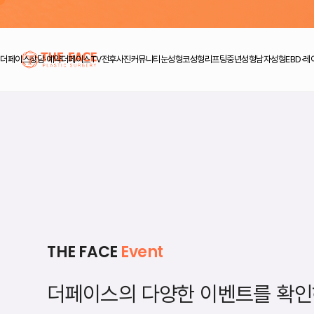
더페이스
상담·예약
더페이스TV
전후사진
커뮤니티
눈성형
코성형
리프팅
중년성형
남자성형
EBD·레
THE FACE
Event
더페이스의 다양한 이벤트를 확