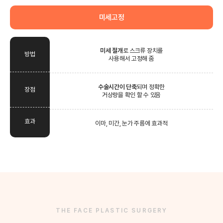
미세고정
미세 절개
로 스크류 장치를
방법
사용해서 고정해 줌
수술시간이 단축
되며 정확한
장점
거상량을 확인 할 수 있음
효과
이마, 미간, 눈가 주름에 효과적
THE FACE PLASTIC SURGERY