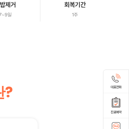
밥제거
회복기간
7~9일
1주
란?
대표전화
진료예약