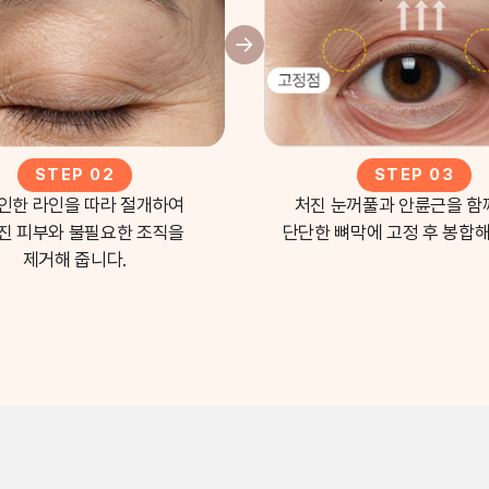
STEP 02
STEP 03
인한 라인을 따라 절개하여
처진 눈꺼풀과 안륜근을 함
진 피부와 불필요한 조직을
단단한 뼈막에 고정 후 봉합해
제거해 줍니다.