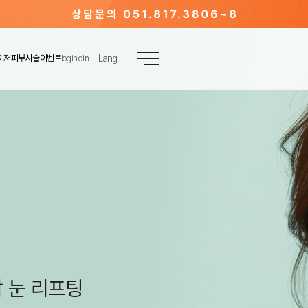
JP
이저
피부시술
이벤트
login
join
Lang
CN
TW
EN
 눈 리프팅