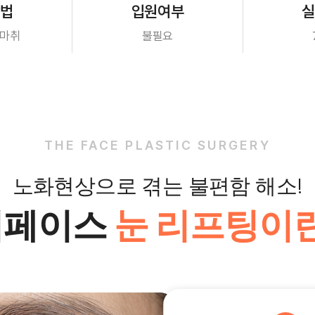
방법
입원여부
실
분마취
불필요
THE FACE PLASTIC SURGERY
노화현상으로 겪는 불편함 해소!
더페이스
눈 리프팅이