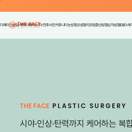
더페이스
상담·예약
더페이스TV
전후사진
커뮤니티
눈성형
코성형
리프팅
중년성형
남자성형
EBD·레
THE FACE
PLASTIC SURGERY
시야·인상·탄력까지 케어하는
복합